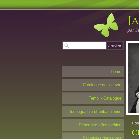
par J
Home
Catalogue de l'oeuvre
Tempi - Catalogue
Iconographie offenbachienne
Ho
Répertoire offenbachien
C
Fantaisies dansantes