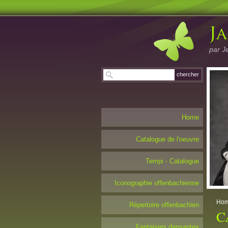
par J
Home
Catalogue de l'oeuvre
Tempi - Catalogue
Iconographie offenbachienne
Ho
Répertoire offenbachien
C
Fantaisies dansantes