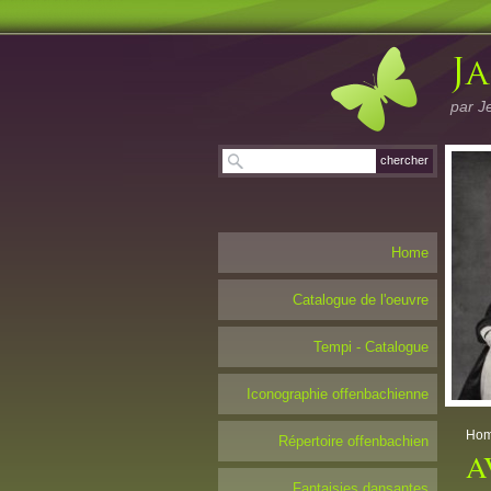
par J
Home
Catalogue de l'oeuvre
Tempi - Catalogue
Iconographie offenbachienne
Ho
Répertoire offenbachien
A
Fantaisies dansantes