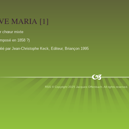
VE MARIA [1]
r chœur mixte
mposé en 1858 ?)
lié par Jean-Christophe Keck, Editeur, Briançon 1995
RSS
© Copyright 2025 Jacques Offenbach. All rights reserved.