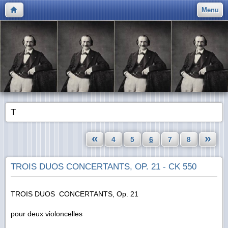
Menu
T
«
»
4
5
6
7
8
TROIS DUOS CONCERTANTS, OP. 21 - CK 550
TROIS DUOS CONCERTANTS, Op. 21
pour deux violoncelles