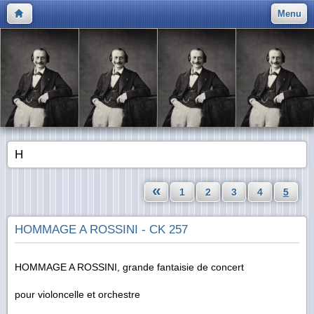
Menu
H
«
1
2
3
4
5
HOMMAGE A ROSSINI - CK 257
HOMMAGE A ROSSINI, grande fantaisie de concert
pour violoncelle et orchestre